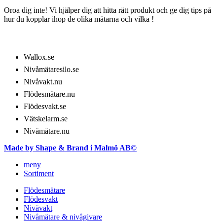
Oroa dig inte! Vi hjälper dig att hitta rätt produkt och ge dig tips på
hur du kopplar ihop de olika mätarna och vilka !
LÄS MER OM​
Wallox.se
Nivåmätaresilo.se
Nivåvakt.nu
Flödesmätare.nu
Flödesvakt.se
Vätskelarm.se
Nivåmätare.nu
Made by Shape & Brand i Malmö AB©
meny
Sortiment
Flödesmätare
Flödesvakt
Nivåvakt
Nivåmätare & nivågivare