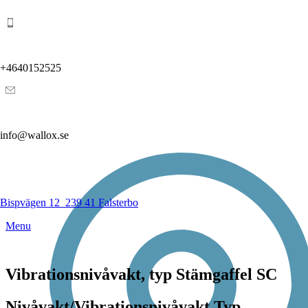
+4640152525
info@wallox.se
Bispvägen 12
239 41 Falsterbo
Menu
Vibrationsnivåvakt, typ Stämgaffel SC
Nivåvakt/Vibrationsnivåvakt Typ