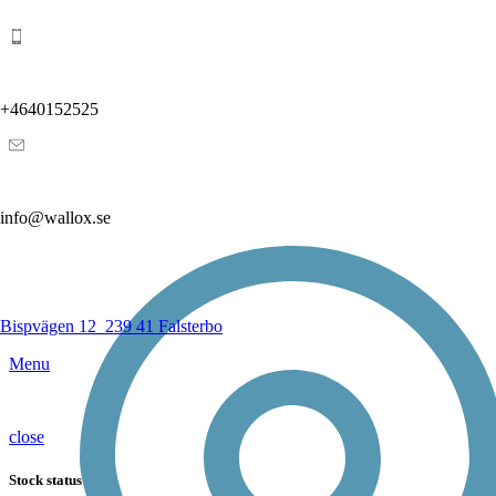
+4640152525
info@wallox.se
Bispvägen 12
239 41 Falsterbo
Menu
close
Stock status