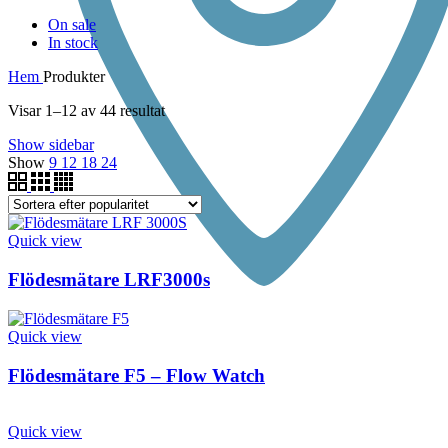
On sale
In stock
Hem
Produkter
Visar 1–12 av 44 resultat
Show sidebar
Show
9
12
18
24
Quick view
Flödesmätare LRF3000s
Quick view
Flödesmätare F5 – Flow Watch
Quick view