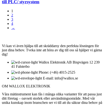
till PLC/ styrsystem
1
2
3
4
→
KONTAKTA OSS
Vi kan vi även hjälpa till att skräddarsy den perfekta lösningen för
just dina behov. Tveka inte att höra av dig till oss så hjälper vi gärna
dig!
Wallox Elektronik AB Bispvägen 12 239
41 Falsterbo
Phone: (+46) 4015-2525
E-mail: info@wallox.se
OM WALLOX ELEKTRONIK
Våra mätinstrument kan fås i många olika varianter för att passa just
ditt företag – oavsett storlek eller användningsområde. Med vår
unika kunskap inom branschen ser vi till att du säkrar dina behov på