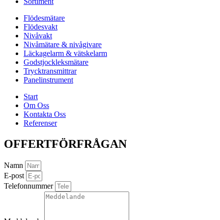
Sortiment
Flödesmätare
Flödesvakt
Nivåvakt
Nivåmätare & nivågivare
Läckagelarm & vätskelarm
Godstjockleksmätare
Trycktransmittrar
Panelinstrument
Start
Om Oss
Kontakta Oss
Referenser
OFFERTFÖRFRÅGAN
Namn
E-post
Telefonnummer