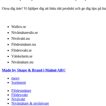
Oroa dig inte! Vi hjälper dig att hitta rätt produkt och ge dig tips på 
LÄS MER OM​
Wallox.se
Nivåmätaresilo.se
Nivåvakt.nu
Flödesmätare.nu
Flödesvakt.se
Vätskelarm.se
Nivåmätare.nu
Made by Shape & Brand i Malmö AB©
meny
Sortiment
Flödesmätare
Flödesvakt
Nivåvakt
Nivåmätare & nivågivare