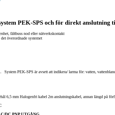
system PEK-SPS och för direkt anslutning ti
enhet, fältbuss nod eller nätverkskontakt
h det överordnade systemet
System PEK-SPS är avsett att indikera/ larma för: vatten, vattenblandni
agehål 6,5 mm Halogenfri kabel 2m anslutningskabel, annan längd på fö
C
 AC/DC PNP UTGÅNG