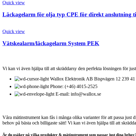
Quick view
Läckagelarm för olja typ CPE för direkt anslutning t
Quick view
Vätskealarm/läckagelarm System PEK
KONTAKTA OSS
Vi kan vi även hjälpa till att skräddarsy den perfekta lösningen för just
Wallox Elektronik AB Bispvägen 12 239 41 
Phone: (+46) 4015-2525
E-mail: info@wallox.se
OM WALLOX ELEKTRONIK
Våra mätinstrument kan fås i många olika varianter för att passa just 
behov på bästa och billigaste sätt! Vi kan vi även hjälpa till att skräd
Är du osäker på vilka produkter & mätinstrument som passar just dina behov