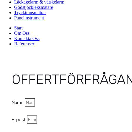
Läckagelarm & vätskelarm
Godstjockleksmätare
Trycktransmittrar
Panelinstrument
Start
Om Oss
Kontakta Oss
Referenser
OFFERTFÖRFRÅGA
Namn
E-post