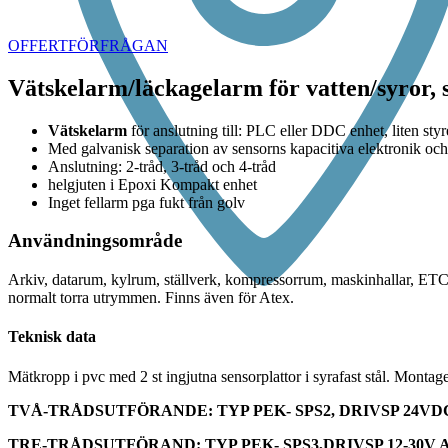
Click to enlarge
OFFERTFÖRFRÅGAN
Vätskelarm/läckagelarm för vatten/syror, 
Vätskelarm
för anslutning till: PLC eller DDC enhet, liten styr
Med galvanisk separation av sensorns kapacitiva elektronik oc
Anslutning: 2-tråd, 3-tråd och 4-tråd
helgjuten i Epoxi Kompakt enhet
Inget fellarm pga fukt från golv
Användningsområde
Arkiv, datarum, kylrum, ställverk, kompressorrum, maskinhallar, ETC. 
normalt torra utrymmen. Finns även för Atex.
Teknisk data
Mätkropp i pvc med 2 st ingjutna sensorplattor i syrafast stål. Mont
TVÅ-TRÅDSUTFÖRANDE: TYP PEK- SPS2, DRIVSP 24VD
TRE-TRÅDSUTFÖRAND: TYP PEK- SPS3,DRIVSP 12-30V