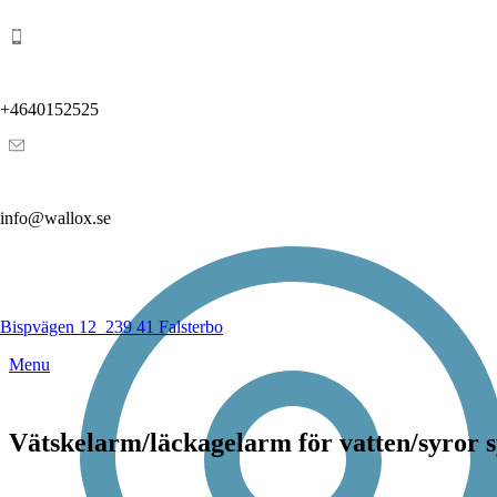
+4640152525
info@wallox.se
Bispvägen 12
239 41 Falsterbo
Menu
Vätskelarm/läckagelarm för vatten/syror